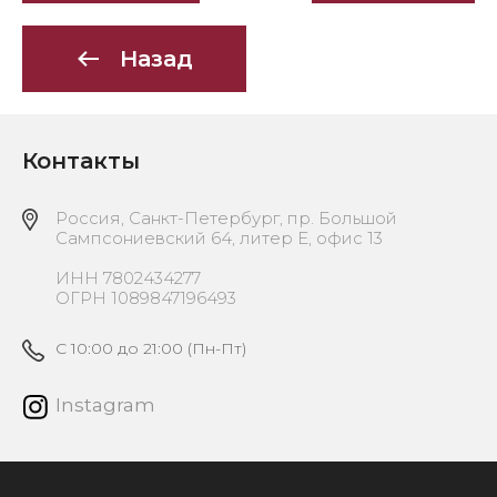
Назад
Контакты
Россия, Санкт-Петербург, пр. Большой
Сампсониевский 64, литер Е, офис 13
ИНН 7802434277
ОГРН 1089847196493
C 10:00 до 21:00 (Пн-Пт)
Instagram