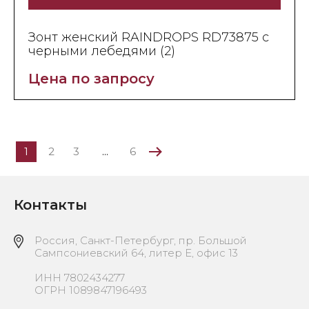
Зонт женский RAINDROPS RD73875 с
черными лебедями (2)
Цена по запросу
1
2
3
...
6
Контакты
Россия, Санкт-Петербург, пр. Большой
Сампсониевский 64, литер Е, офис 13
ИНН 7802434277
ОГРН 1089847196493