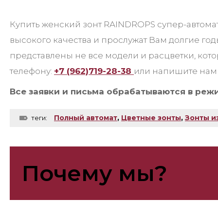
Купить женский зонт RAINDROPS супер-автомат
высокого качества и прослужат Вам долгие г
представлены не все модели и расцветки, кот
телефону:
+7 (962)719-28-38
или напишите нам 
Все заявки и письма обрабатываются в реж
Полный автомат
,
Цветные зонты
,
Зонты и
теги:
Почему мы?