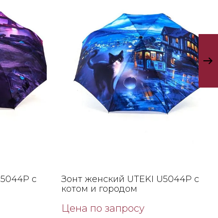
U5044P с
Зонт женский UTEKI U5044P с
котом и городом
Цена по запросу