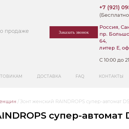
+7 (921) 0
(Бесплатно
Россия, Са
по продаже
Заказать звонок
пр. Больш
64,
литер Е, оф
C 10:00 до 2
ТОВИКАМ
ДОСТАВКА
FAQ
КОНТАКТЫ
женщин
/
 Зонт женский RAINDROPS супер-автомат DS
INDROPS супер-автомат 