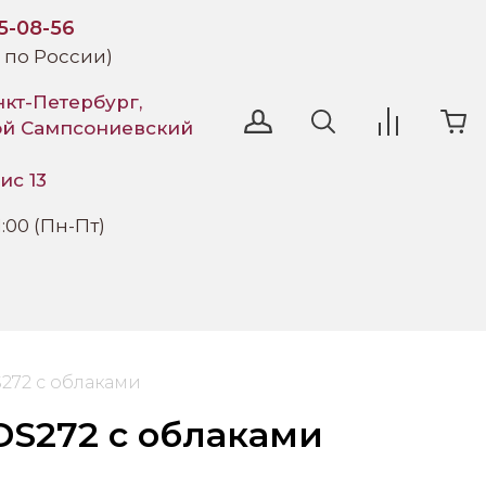
95-08-56
 по России)
нкт-Петербург,
ой Сампсониевский
ис 13
1:00 (Пн-Пт)
272 с облаками
DS272 с облаками