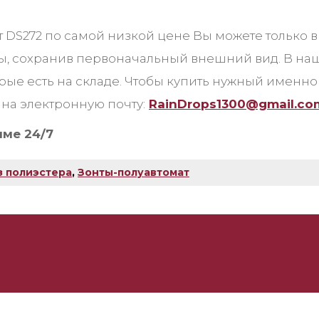
 DS272 по самой низкой цене Вы можете только 
оды, сохранив первоначальный внешний вид. В н
орые есть на складе. Чтобы купить нужный именн
на электронную почту:
RainDrops1300@gmail.co
име 24/7
з полиэстера
,
Зонты-полуавтомат