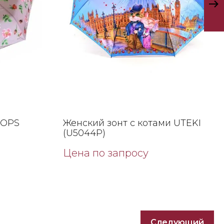
ROPS
Женский зонт с котами UTEKI
(U5044P)
Цена по запросу
Следующий