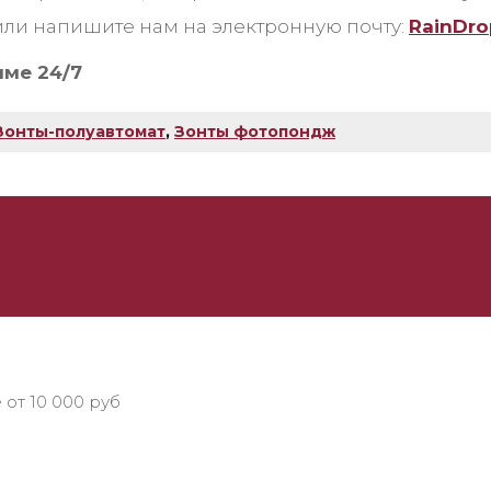
ли напишите нам на электронную почту:
RainDr
име 24/7
Зонты-полуавтомат
,
Зонты фотопондж
 от 10 000 руб