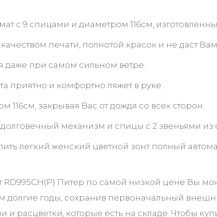
мат с 9 спицами и диаметром 116см, изготовленн
чеством печати, полнотой красок и не даст Вам
ся даже при самом сильном ветре.
нта приятно и комфортно ляжет в руке.
116см, закрывая Вас от дождя со всех сторон.
 долговечный механизм и спицы с 2 звеньями из 
упить легкий женский цветной зонт полный автом
т RD995CH(Р) Питер по самой низкой цене Вы мо
ам долгие годы, сохранив первоначальный внешн
 и расцветки, которые есть на складе. Чтобы к