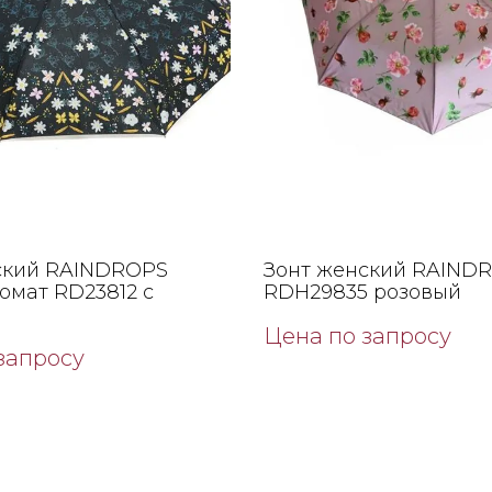
ский RAINDROPS
Зонт женский RAIND
омат RD23812 с
RDН29835 розовый
Цена по запросу
запросу