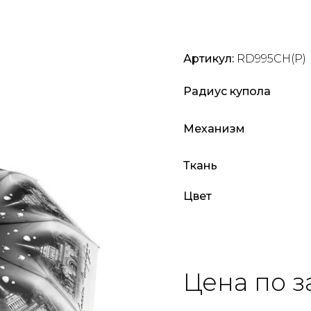
Артикул:
RD995CH(Р)
Радиус купола
Механизм
Ткань
Цвет
Цена по з