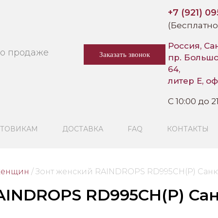
+7 (921) 0
(Бесплатно
Россия, Са
по продаже
Заказать звонок
пр. Больш
64,
литер Е, оф
C 10:00 до 2
ТОВИКАМ
ДОСТАВКА
FAQ
КОНТАКТЫ
женщин
/
 Зонт женский RAINDROPS RD995CH(Р) Санкт
AINDROPS RD995CH(Р) Санк