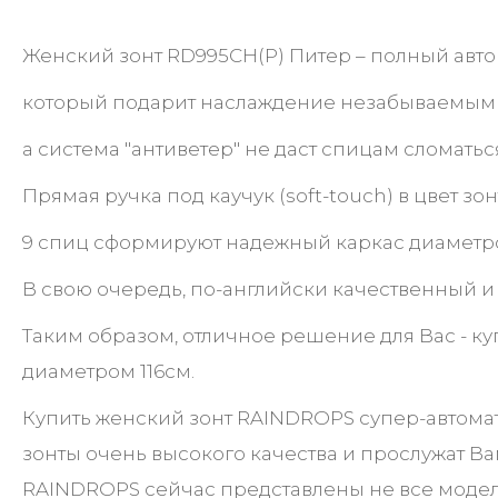
Женский зонт RD995CH(Р) Питер – полный авто
который подарит наслаждение незабываемым ка
а система "антиветер" не даст спицам сломать
Прямая ручка под каучук (soft-touch) в цвет зо
9 спиц сформируют надежный каркас диаметром 
В свою очередь, по-английски качественный и
Таким образом, отличное решение для Вас - к
диаметром 116см.
Купить женский зонт RAINDROPS супер-автома
зонты очень высокого качества и прослужат В
RAINDROPS сейчас представлены не все модели