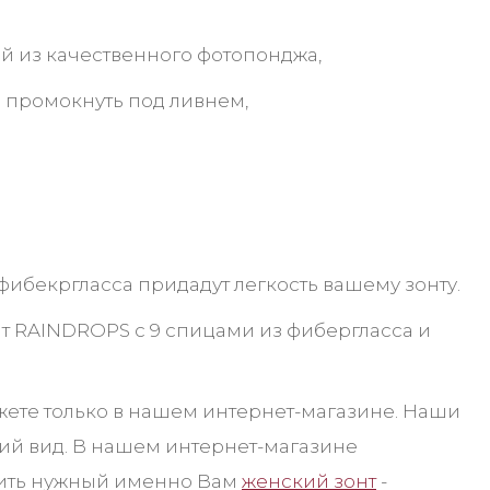
ый из качественного фотопонджа,
 промокнуть под ливнем,
фибекргласса придадут легкость вашему зонту.
ат RAINDROPS с 9 спицами из фибергласса и
жете только в нашем интернет-магазине. Наши
ий вид. В нашем интернет-магазине
упить нужный именно Вам
женский зонт
-