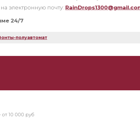
на электронную почту:
RainDrops1300@gmail.co
име 24/7
Зонты-полуавтомат
 от 10 000 руб