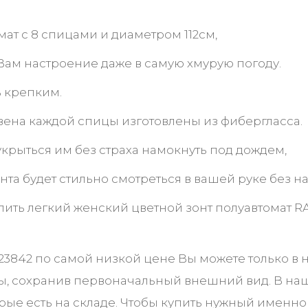
ат с 8 спицами и диаметром 112см,
Вам настроение даже в самую хмурую погоду.
ь крепким.
 звена каждой спицы изготовлены из фибергласса.
 укрыться им без страха намокнуть под дождем,
зонта будет стильно смотреться в вашей руке без н
упить легкий женский цветной зонт полуавтомат 
23842 по самой низкой цене Вы можете только в
оды, сохранив первоначальный внешний вид. В н
орые есть на складе. Чтобы купить нужный именн