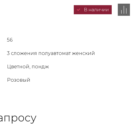
В наличии
56
3 сложения полуавтомат женский
Цветной, пондж
Розовый
апросу