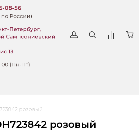
95-08-56
 по России)
нкт-Петербург,
ой Сампсониевский
ис 13
1:00 (Пн-Пт)
H723842 розовый
DH723842 розовый