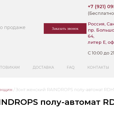
+7 (921) 0
(Бесплатно
Россия, Са
по продаже
Заказать звонок
пр. Больш
64,
литер Е, оф
C 10:00 до 2
ТОВИКАМ
ДОСТАВКА
FAQ
КОНТАКТЫ
енщин
/
 Зонт женский RAINDROPS полу-автомат RD
INDROPS полу-автомат R