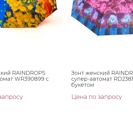
ский RAINDROPS
Зонт женский RAIND
томат WR390899 с
супер-автомат RD2381
букетом
запросу
Цена по запросу